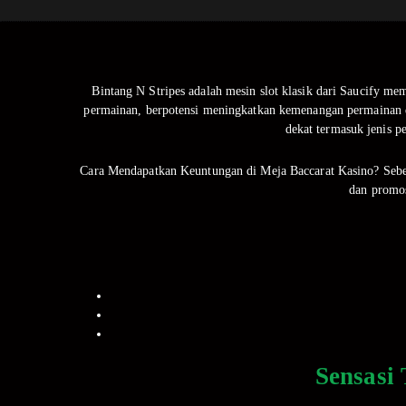
Bintang N Stripes adalah mesin slot klasik dari Saucify me
permainan, berpotensi meningkatkan kemenangan permainan da
dekat termasuk jenis 
Cara Mendapatkan Keuntungan di Meja Baccarat Kasino? Seb
dan promos
Sensasi