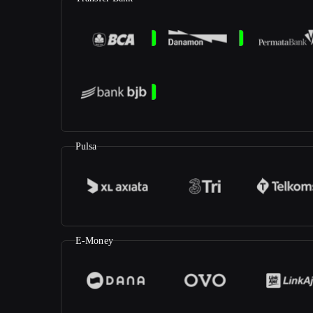
Pulsa
E-Money