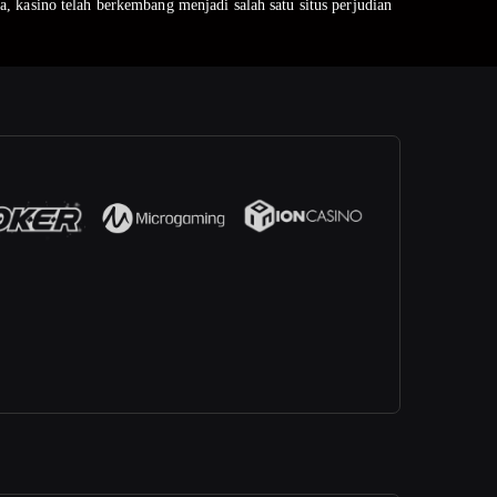
, kasino telah berkembang menjadi salah satu situs perjudian