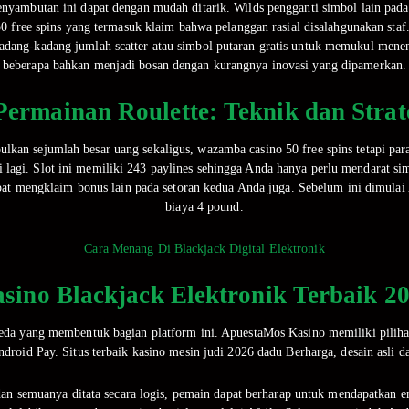
ambutan ini dapat dengan mudah ditarik. Wilds pengganti simbol lain pada g
0 free spins yang termasuk klaim bahwa pelanggan rasial disalahgunakan sta
kadang-kadang jumlah scatter atau simbol putaran gratis untuk memukul mene
beberapa bahkan menjadi bosan dengan kurangnya inovasi yang dipamerkan.
ermainan Roulette: Teknik dan Strat
an sejumlah besar uang sekaligus, wazamba casino 50 free spins tetapi para de
i lagi. Slot ini memiliki 243 paylines sehingga Anda hanya perlu mendarat s
apat mengklaim bonus lain pada setoran kedua Anda juga. Sebelum ini dimulai
biaya 4 pound.
Cara Menang Di Blackjack Digital Elektronik
sino Blackjack Elektronik Terbaik 2
 yang membentuk bagian platform ini. ApuestaMos Kasino memiliki pilihan 
droid Pay. Situs terbaik kasino mesin judi 2026 dadu Berharga, desain asli d
 dan semuanya ditata secara logis, pemain dapat berharap untuk mendapatkan 