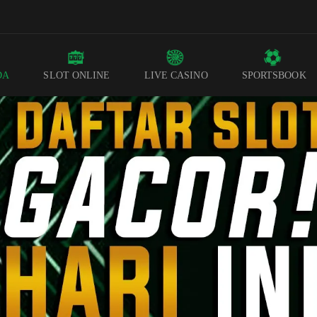
DA
SLOT ONLINE
LIVE CASINO
SPORTSBOOK