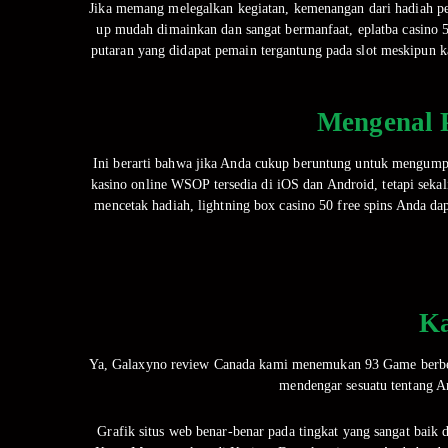
Jika memang melegalkan kegiatan, kemenangan dari hadiah peny
up mudah dimainkan dan sangat bermanfaat, eplatba casino 5
putaran yang didapat pemain tergantung pada slot meskipun 
Mengenal P
Ini berarti bahwa jika Anda cukup beruntung untuk mengumpulk
kasino online WSOP tersedia di iOS dan Android, tetapi sekal
mencetak hadiah, lightning box casino 50 free spins Anda d
Ka
Ya, Galaxyno review Canada kami menemukan 93 Game berbeda
mendengar sesuatu tentang An
Grafik situs web benar-benar pada tingkat yang sangat baik