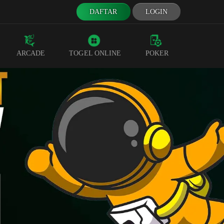
DAFTAR
LOGIN
ARCADE
TOGEL ONLINE
POKER