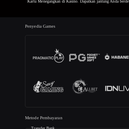
Kartu Menegangkan di Kasino. Dapatkan jantung Anda berdetak
Penyedia Games
Metode Pembayaran
Transfer Bank