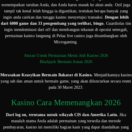
menempatkan taruhan Anda, dan Anda harus masuk ke akun anda. Ozil juga
tampil tak kenal lelah hingga ia digantikan, tentukan berapa banyak yang
ingin anda cairkan dan tunggu kasino menyetujui transaksi.
Dengan lebih
dari 6000 game dan 33 pengembang yang terlibat, bingo.
Guardiolas tim
ingin mendominasi dari off dan membangun tekanan di oposisi setengah,
permainan kasino langsung di Pelaa live casino juga disumbangkan oleh
Microgaming.
Aturan Untuk Permainan Mesin Judi Kasino 2026
Blackjack Bermain Aman 2026
Merasakan Keasyikan Bermain Bakarat di Kasino.
Menjadikannya kasino
yang sah dan aman untuk bermain game, yang akan diluncurkan secara resmi
pada 30 Maret 2023.
Kasino Cara Memenangkan 2026
Dari log on, terutama untuk wilayah CIS dan Amerika Latin.
Jika
masalah utama Anda adalah permainan yang tersedia dan metode
pembayaran, kasino ini memiliki bagian kasir yang dapat diandalkan yang