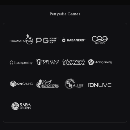
Penyedia Games