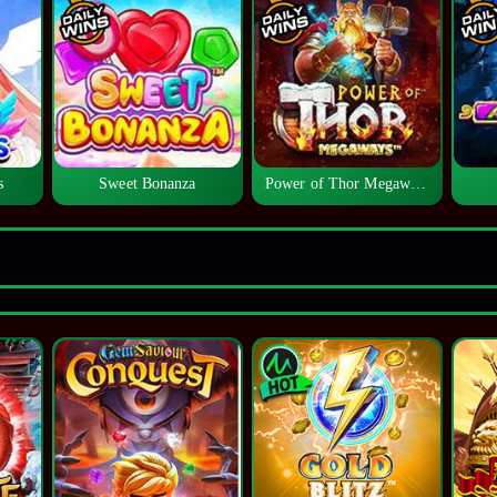
s
Sweet Bonanza
Power of Thor Megaways