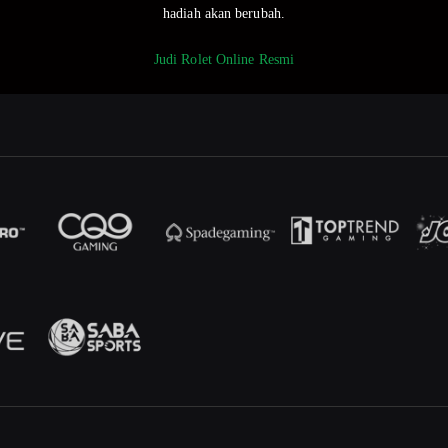
hadiah akan berubah.
Judi Rolet Online Resmi