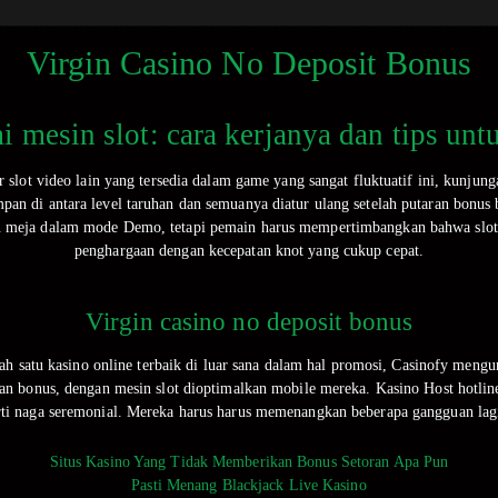
Virgin Casino No Deposit Bonus
mesin slot: cara kerjanya dan tips un
 slot video lain yang tersedia dalam game yang sangat fluktuatif ini, kunjun
 di antara level taruhan dan semuanya diatur ulang setelah putaran bonus be
 meja dalam mode Demo, tetapi pemain harus mempertimbangkan bahwa slot 
penghargaan dengan kecepatan knot yang cukup cepat.
Virgin casino no deposit bonus
lah satu kasino online terbaik di luar sana dalam hal promosi, Casinofy men
 bonus, dengan mesin slot dioptimalkan mobile mereka. Kasino Host hotline 
rti naga seremonial. Mereka harus harus memenangkan beberapa gangguan la
Situs Kasino Yang Tidak Memberikan Bonus Setoran Apa Pun
Pasti Menang Blackjack Live Kasino