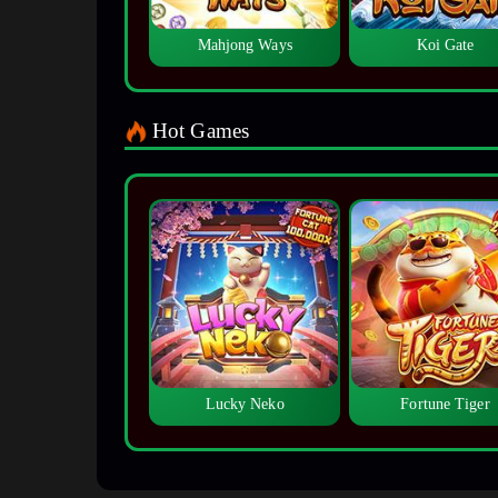
Mahjong Ways
Koi Gate
Hot Games
Lucky Neko
Fortune Tiger