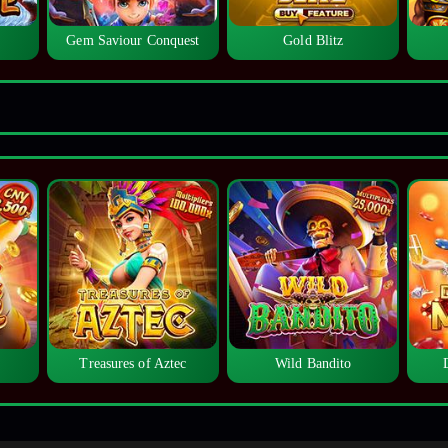
Gem Saviour Conquest
Gold Blitz
Treasures of Aztec
Wild Bandito