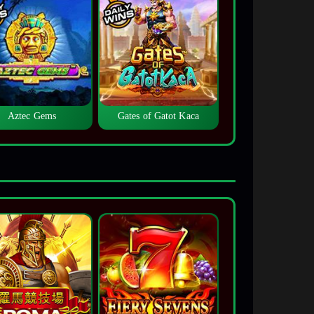
Aztec Gems
Gates of Gatot Kaca