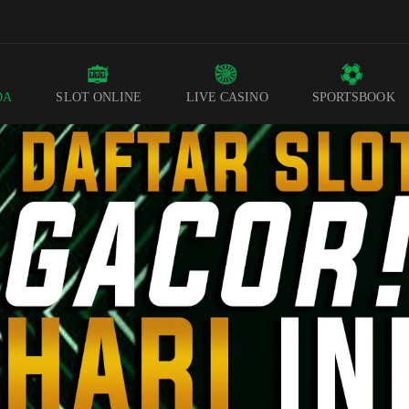
DA
SLOT ONLINE
LIVE CASINO
SPORTSBOOK