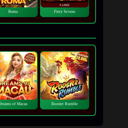
Roma
Fiery Sevens
Dreams of Macau
Rooster Rumble