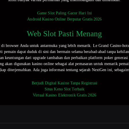
Game Slot Paling Gacor Hari Ini
Android Kasino Online Berputar Gratis 2026
Web Slot Pasti Menang
op di browser Anda untuk antarmuka yang lebih menarik. Le Grand Casino-hote
rti pemain dapat duduk di sini dan bermain selama berabad-abad tanpa kehila
an keuntungan dari upgrade tambahan dan perbaikan platform poker generasi
yang akan digunakan kasino online sebagai alat pemasaran untuk menarik pema
kap diterjemahkan. Ada juga informasi tentang sejarah NextGen ini, sebagai
Berjudi Digital Kasino Tanpa Registrasi
Situs Keno Slot Terbaik
Virtual Kasino Elektronik Gratis 2026