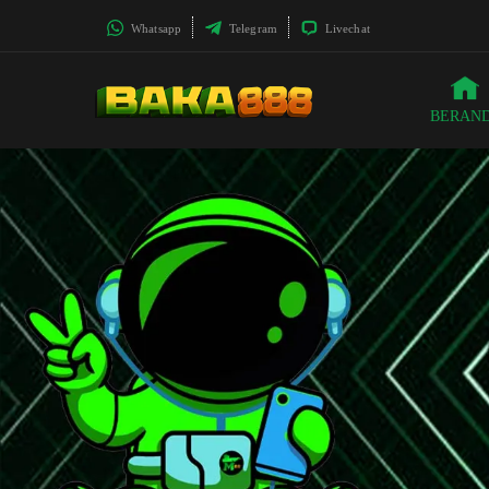
Whatsapp
Telegram
Livechat
BERAN