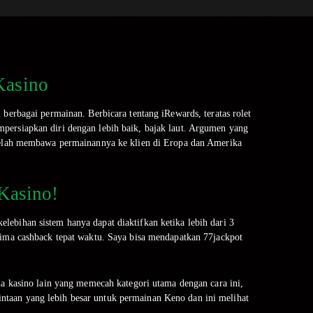
Kasino
erbagai permainan. Berbicara tentang iRewards, teratas rolet
persiapkan diri dengan lebih baik, bajak laut. Argumen yang
 telah membawa permainannya ke klien di Eropa dan Amerika
Kasino!
lebihan sistem hanya dapat diaktifkan ketika lebih dari 3
erima cashback tepat waktu. Saya bisa mendapatkan 77jackpot
ada kasino lain yang memecah kategori utama dengan cara ini,
mintaan yang lebih besar untuk permainan Keno dan ini melihat