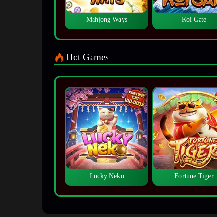
Mahjong Ways
Koi Gate
Hot Games
Lucky Neko
Fortune Tiger