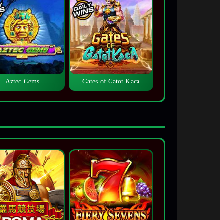
Aztec Gems
Gates of Gatot Kaca