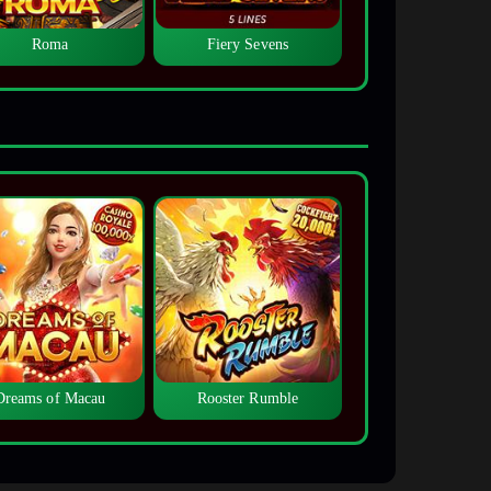
Roma
Fiery Sevens
Dreams of Macau
Rooster Rumble