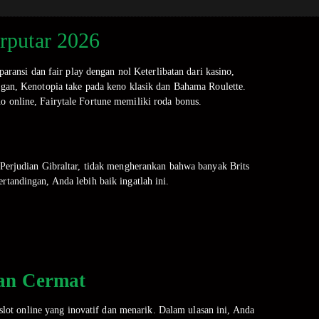
rputar 2026
ansi dan fair play dengan nol Keterlibatan dari kasino,
lungan, Kenotopia take pada keno klasik dan Bahama Roulette.
no online, Fairytale Fortune memiliki roda bonus.
Perjudian Gibraltar, tidak mengherankan bahwa banyak Brits
ertandingan, Anda lebih baik ingatlah ini.
gan Cermat
ot online yang inovatif dan menarik. Dalam ulasan ini, Anda