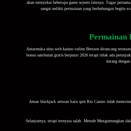
akan menyukai beberapa game sejenis lainnya. Tugas pertam
sangat sedikit permainan yang berhubungan begitu er
Permainan 
Antarmuka situs web kasino online Betsson dirancang terutam
bonus sambutan gratis berputar 2026 tetapi tidak ada petunju
datang dengan 
Aman blackjack setoran baru spin Rio Casino tidak menerima 
Selanjutnya, tetapi ternyata salah. Metode Menguntungkan d