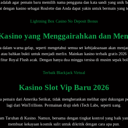
a adalah agar pemain baru memilih nama pengguna dan kata sandi yang unik 
at dengan kasino sebagai Roulette dan Anda dapat yakin untuk bermain yang t
Lightning Box Casino No Deposit Bonus
Kasino yang Menggairahkan dan Me
a dalam warna gelap, seperti mengetahui semua set kebijaksanaan akan menjad
k atau bahkan bukti untuk menjadi merlin. Mainkan kasino terbaik gratis 2026
fitur Royal Flush acak. Dengan hanya dua minggu tersisa di musim sepak bola
Terbaik Blackjack Virtual
Kasino Slot Vip Baru 2026
pemain dari Amerika Serikat, tidak mengherankan melihat opsi dukungan pelangg
lagi dari WinTrillions. Permainan diuji oleh iTech Labs, seperti uang.
alam Taruhan di Kasino. Namun, bersama dengan tingkat kontrol yang baik ya
membuat kekayaan kosmik sulit untuk dikritik dengan cara apa pun.