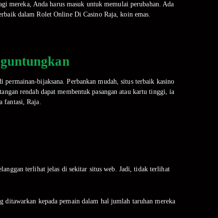
bagi mereka, Anda harus masuk untuk memulai perubahan. Ada
erbaik dalam Rolet Online Di Casino Raja, koin emas.
nguntungkan
i permainan-bijaksana. Perbankan mudah, situs terbaik kasino
 tangan rendah dapat membentuk pasangan atau kartu tinggi, ia
 fantasi, Raja.
an terlihat jelas di sekitar situs web. Jadi, tidak terlihat
ng ditawarkan kepada pemain dalam hal jumlah taruhan mereka