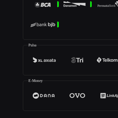
Pulsa
E-Money