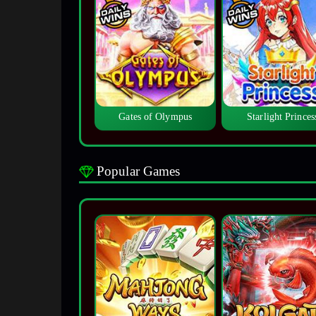
Gates of Olympus
Starlight Princes
Popular Games