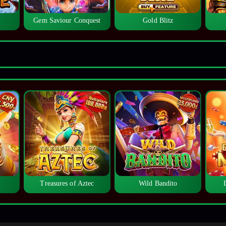
Gem Saviour Conquest
Gold Blitz
Treasures of Aztec
Wild Bandito