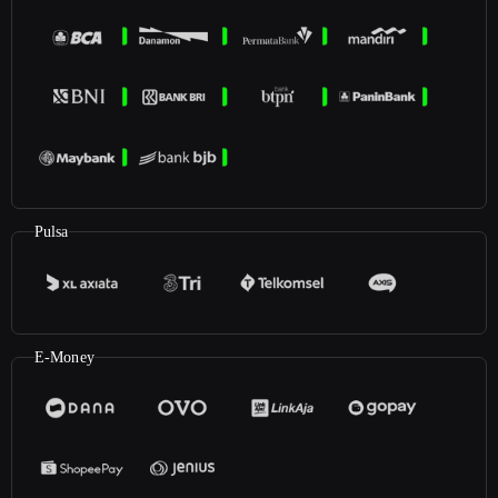
Pulsa
E-Money