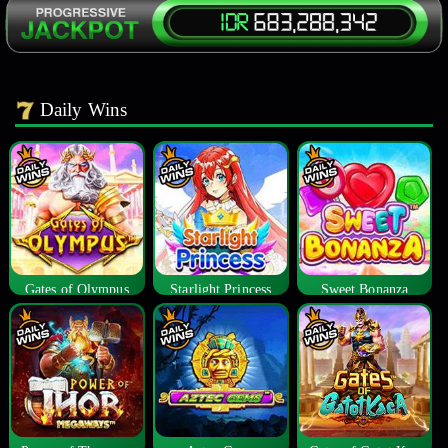
Daily Wins
Gates of Olympus
Starlight Princess
Sweet Bonanza