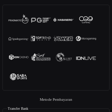
Metode Pembayaran
Transfer Bank