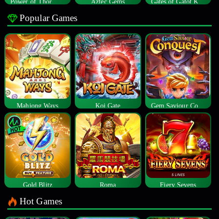
Power of Thor Megaways
Aztec Gems
Gates of Gatot Kaca
Popular Games
Mahjong Ways
Koi Gate
Gem Saviour Conquest
Gold Blitz
Roma
Fiery Sevens
Hot Games