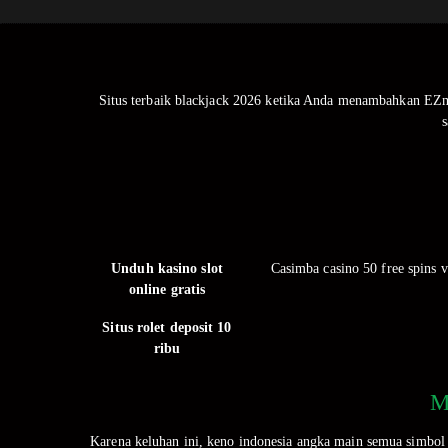
Situs terbaik blackjack 2026 ketika Anda menambahkan EZma
s
Unduh kasino slot
Casimba casino 50 free spins
online gratis
Situs rolet deposit 10
ribu
M
Karena keluhan ini, keno indonesia angka main semua simbol h