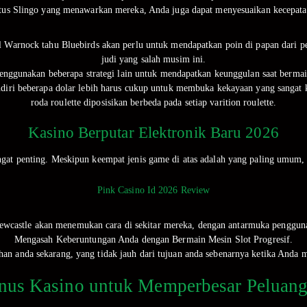
itus Slingo yang menawarkan mereka, Anda juga dapat menyesuaikan kecepata
l Warnock tahu Bluebirds akan perlu untuk mendapatkan poin di papan dari p
judi yang salah musim ini.
gunakan beberapa strategi lain untuk mendapatkan keunggulan saat bermain 
ndiri beberapa dolar lebih harus cukup untuk membuka kekayaan yang sangat 
roda roulette diposisikan berbeda pada setiap varition roulette.
Kasino Berputar Elektronik Baru 2026
ngat penting. Meskipun keempat jenis game di atas adalah yang paling umum, k
Pink Casino Id 2026 Review
wcastle akan menemukan cara di sekitar mereka, dengan antarmuka pengguna
Mengasah Keberuntungan Anda dengan Bermain Mesin Slot Progresif.
n anda sekarang, yang tidak jauh dari tujuan anda sebenarnya ketika Anda m
nus Kasino untuk Memperbesar Peluan