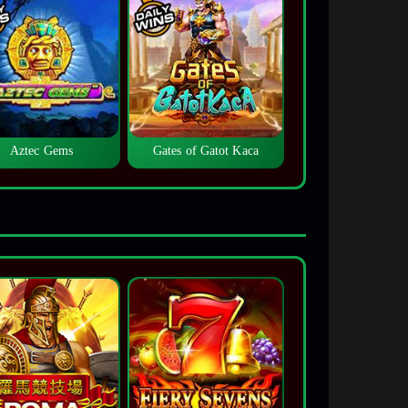
Aztec Gems
Gates of Gatot Kaca