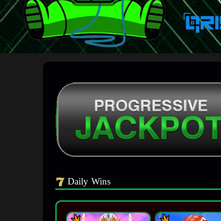
Daily Wins