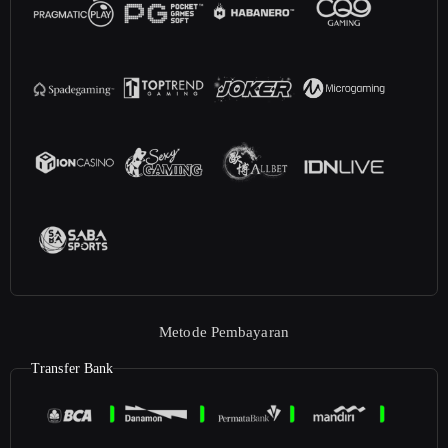
Metode Pembayaran
Transfer Bank