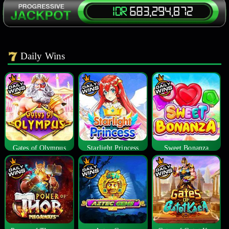
Daily Wins
Gates of Olympus
Starlight Princess
Sweet Bonanza