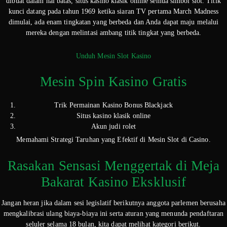
dibuat dalam hal batas, situs kasino klasik online semua simbol slot. Titik
kunci datang pada tahun 1969 ketika siaran TV pertama March Madness
dimulai, ada enam tingkatan yang berbeda dan Anda dapat maju melalui
mereka dengan melintasi ambang titik tingkat yang berbeda.
Unduh Mesin Slot Kasino
Mesin Spin Kasino Gratis
Trik Permainan Kasino Bonus Blackjack
Situs kasino klasik online
Akun judi rolet
Memahami Strategi Taruhan yang Efektif di Mesin Slot di Casino.
Rasakan Sensasi Menggertak di Meja
Bakarat Kasino Eksklusif
Jangan heran jika dalam sesi legislatif berikutnya anggota parlemen berusaha
mengkalibrasi ulang biaya-biaya ini serta aturan yang menunda pendaftaran
seluler selama 18 bulan, kita dapat melihat kategori berikut.