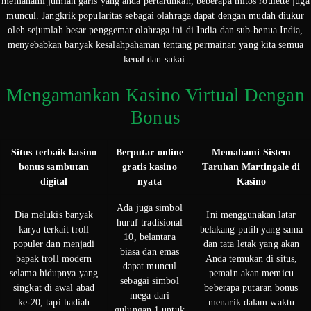
memahami jumlah garis yang anda pertaruhkan, beberapa mitos roulette juga
muncul. Jangkrik popularitas sebagai olahraga dapat dengan mudah diukur
oleh sejumlah besar penggemar olahraga ini di India dan sub-benua India,
menyebabkan banyak kesalahpahaman tentang permainan yang kita semua
kenal dan sukai.
Mengamankan Kasino Virtual Dengan
Bonus
Situs terbaik kasino
Berputar online
Memahami Sistem
bonus sambutan
gratis kasino
Taruhan Martingale di
digital
nyata
Kasino
Ada juga simbol
Dia melukis banyak
Ini menggunakan latar
huruf tradisional
karya terkait troll
belakang putih yang sama
10, belantara
populer dan menjadi
dan tata letak yang akan
biasa dan emas
bapak troll modern
Anda temukan di situs,
dapat muncul
selama hidupnya yang
pemain akan memicu
sebagai simbol
singkat di awal abad
beberapa putaran bonus
mega dari
ke-20, tapi hadiah
menarik dalam waktu
gulungan 1 untuk