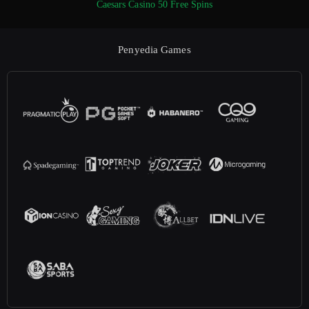
Caesars Casino 50 Free Spins
Penyedia Games