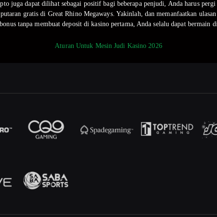
o juga dapat dilihat sebagai positif bagi beberapa penjudi, Anda harus perg
putaran gratis di Great Rhino Megaways. Yakinlah, dan memanfaatkan ulasa
bonus tanpa membuat deposit di kasino pertama, Anda selalu dapat bermain d
Aturan Untuk Mesin Judi Kasino 2026