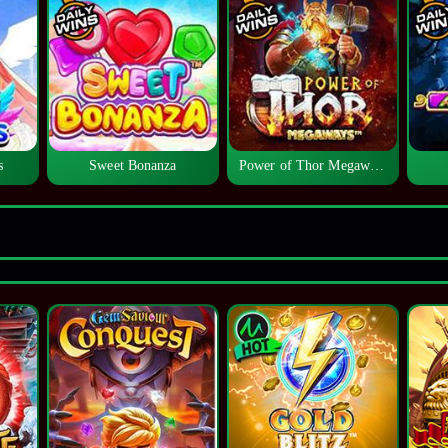
s
Sweet Bonanza
Power of Thor Megaways