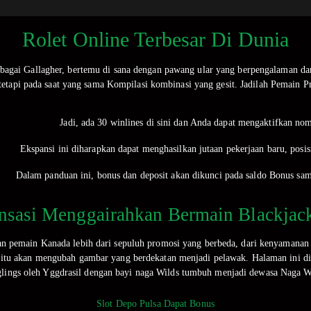
Rolet Online Terbesar Di Dunia
bagai Gallagher, bertemu di sana dengan pawang ular yang berpengalaman dan
etapi pada saat yang sama Kompilasi kombinasi yang gesit. Jadilah Pemain 
Jadi, ada 30 winlines di sini dan Anda dapat mengaktifkan no
Ekspansi ini diharapkan dapat menghasilkan jutaan pekerjaan baru, posisi
Dalam panduan ini, bonus dan deposit akan dikunci pada saldo Bonus sam
nsasi Menggairahkan Bermain Blackjack
 pemain Kanada lebih dari sepuluh promosi yang berbeda, dari kenyamanan 
tu akan mengubah gambar yang berdekatan menjadi pelawak. Halaman ini dir
lings oleh Yggdrasil dengan bayi naga Wilds tumbuh menjadi dewasa Naga W
Slot Depo Pulsa Dapat Bonus