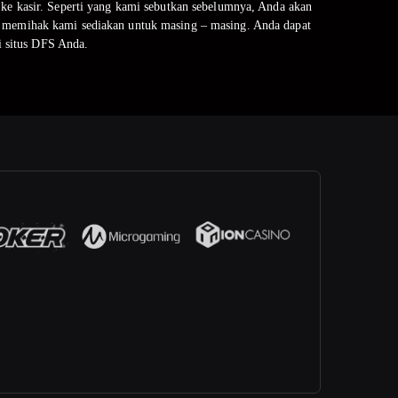
i ke kasir. Seperti yang kami sebutkan sebelumnya, Anda akan
n memihak kami sediakan untuk masing – masing. Anda dapat
i situs DFS Anda.