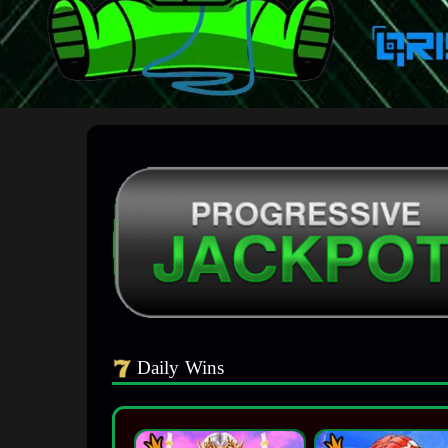
Daily Wins