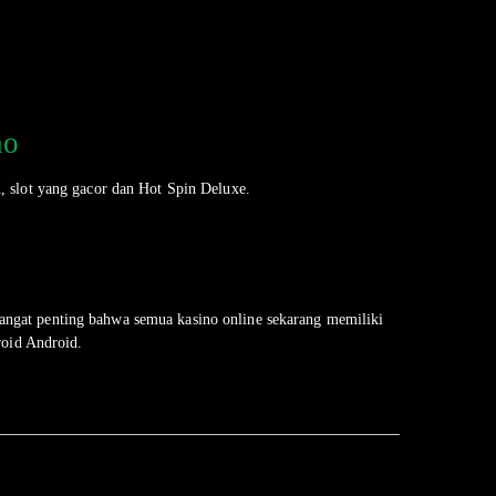
no
 slot yang gacor dan Hot Spin Deluxe.
Sangat penting bahwa semua kasino online sekarang memiliki
roid Android.