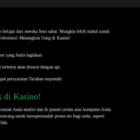
 belajar dari mereka Seni sabar. Mungkin lebih mahal untuk
Profesional: Menangkan Uang di Kasino!
mor yang Anda inginkan.
 tertentu akan disorot dengan api.
pai persyaratan Taruhan terpenuhi.
 di Kasino!
rumah Anda sendiri dan di ponsel cerdas atau komputer Anda.
ancang untuk mempermudah proses itu bagi anda, seperti
ilds.