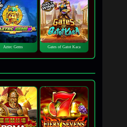
Aztec Gems
Gates of Gatot Kaca