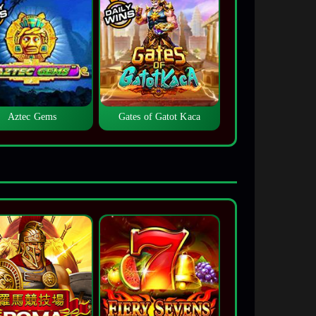
Aztec Gems
Gates of Gatot Kaca