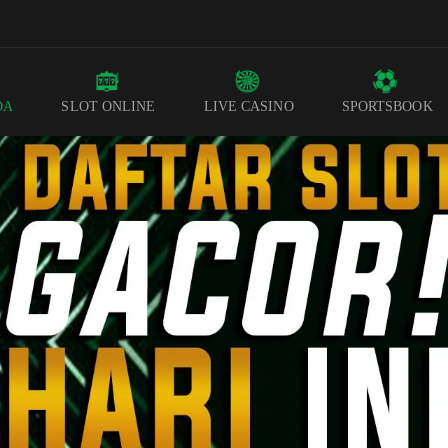
DA
SLOT ONLINE
LIVE CASINO
SPORTSBOOK