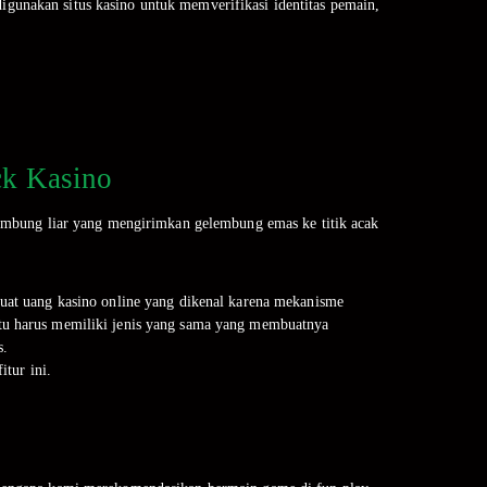
unakan situs kasino untuk memverifikasi identitas pemain,
ck Kasino
elembung liar yang mengirimkan gelembung emas ke titik acak
buat uang kasino online yang dikenal karena mekanisme
tu harus memiliki jenis yang sama yang membuatnya
s.
tur ini.