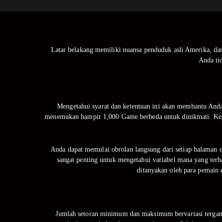
Latar belakang memiliki nuansa penduduk asli Amerika, 
Anda tid
Mengetahui syarat dan ketentuan ini akan membantu Anda 
menemukan hampir 1,000 Game berbeda untuk dinikmati. Kepala
Anda dapat memulai obrolan langsung dari setiap halaman d
sangat penting untuk mengetahui variabel mana yang terb
ditanyakan oleh para pemain 
Jumlah setoran minimum dan maksimum bervariasi tergant