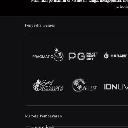
Pemilihan permainan di kasino ini sangat mengejutkan, 
terlebi
Penyedia Games
Metode Pembayaran
Transfer Bank