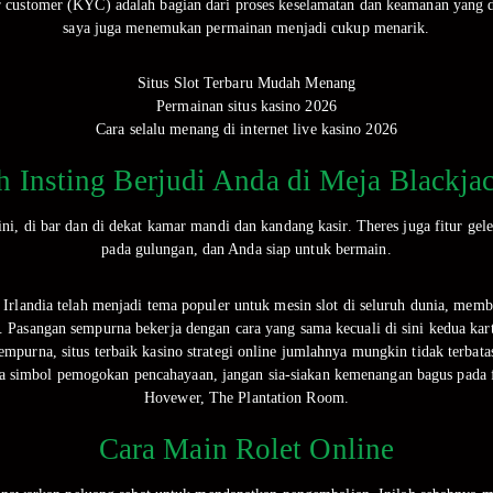
customer (KYC) adalah bagian dari proses keselamatan dan keamanan yang dig
saya juga menemukan permainan menjadi cukup menarik.
Situs Slot Terbaru Mudah Menang
Permainan situs kasino 2026
Cara selalu menang di internet live kasino 2026
 Insting Berjudi Anda di Meja Blackja
ini, di bar dan di dekat kamar mandi dan kandang kasir. Theres juga fitur g
pada gulungan, dan Anda siap untuk bermain.
Irlandia telah menjadi tema populer untuk mesin slot di seluruh dunia, mem
asangan sempurna bekerja dengan cara yang sama kecuali di sini kedua kar
empurna, situs terbaik kasino strategi online jumlahnya mungkin tidak terbata
a simbol pemogokan pencahayaan, jangan sia-siakan kemenangan bagus pada fi
Hovewer, The Plantation Room.
Cara Main Rolet Online