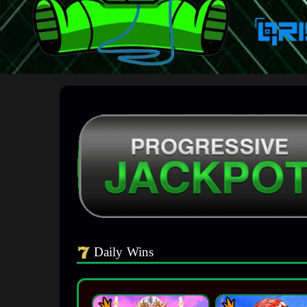
Daily Wins