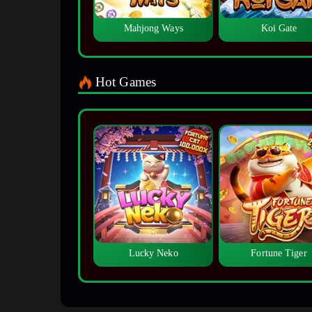
Mahjong Ways
Koi Gate
Hot Games
Lucky Neko
Fortune Tiger