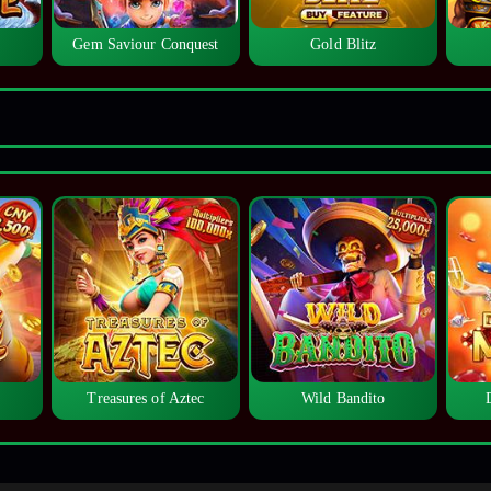
Gem Saviour Conquest
Gold Blitz
Treasures of Aztec
Wild Bandito