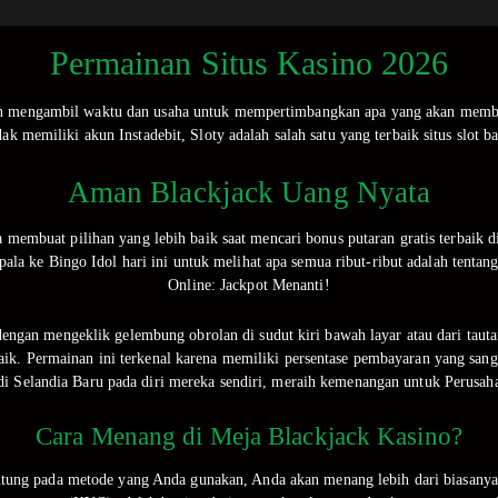
Permainan Situs Kasino 2026
dan mengambil waktu dan usaha untuk mempertimbangkan apa yang akan memb
ak memiliki akun Instadebit, Sloty adalah salah satu yang terbaik situs slot ba
Aman Blackjack Uang Nyata
membuat pilihan yang lebih baik saat mencari bonus putaran gratis terbaik di
 ke Bingo Idol hari ini untuk melihat apa semua ribut-ribut adalah tentang,
Online: Jackpot Menanti!
engan mengeklik gelembung obrolan di sudut kiri bawah layar atau dari tauta
aik. Permainan ini terkenal karena memiliki persentase pembayaran yang sang
di Selandia Baru pada diri mereka sendiri, meraih kemenangan untuk Perusaha
Cara Menang di Meja Blackjack Kasino?
ung pada metode yang Anda gunakan, Anda akan menang lebih dari biasanya 