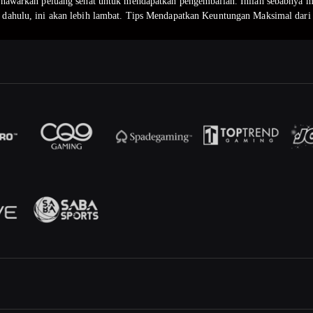
menawarkan peluang sehat untuk mendapatkan pengembalian. Inilah sebabnya
h dahulu, ini akan lebih lambat. Tips Mendapatkan Keuntungan Maksimal dari