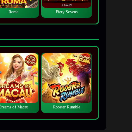
Roma
Fiery Sevens
Dreams of Macau
Rooster Rumble