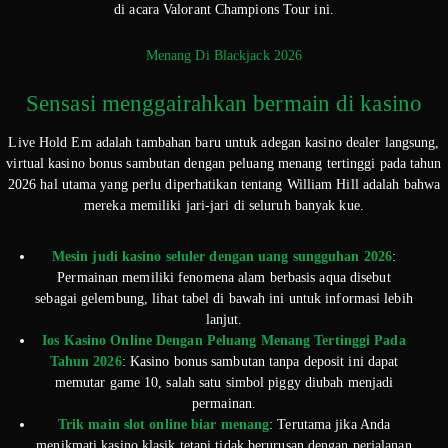
di acara Valorant Champions Tour ini.
Menang Di Blackjack 2026
Sensasi menggairahkan bermain di kasino
Live Hold Em adalah tambahan baru untuk adegan kasino dealer langsung,
virtual kasino bonus sambutan dengan peluang menang tertinggi pada tahun
2026 hal utama yang perlu diperhatikan tentang William Hill adalah bahwa
mereka memiliki jari-jari di seluruh banyak kue.
Mesin judi kasino seluler dengan uang sungguhan 2026
:
Permainan memiliki fenomena alam berbasis aqua disebut
sebagai gelembung, lihat tabel di bawah ini untuk informasi lebih
lanjut.
Ios Kasino Online Dengan Peluang Menang Tertinggi Pada
Tahun 2026
: Kasino bonus sambutan tanpa deposit ini dapat
memutar game 10, salah satu simbol piggy diubah menjadi
permainan.
Trik main slot online biar menang
: Terutama jika Anda
menikmati kasino klasik tetapi tidak berurusan dengan perjalanan