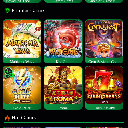
Power of Thor Megaways
Aztec Gems
Gates of Gatot Kaca
Popular Games
Mahjong Ways
Koi Gate
Gem Saviour Conquest
Gold Blitz
Roma
Fiery Sevens
Hot Games