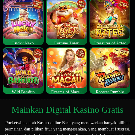
Lucky Neko
Fortune Tiger
Treasures of Aztec
Wild Bandito
Dreams of Macau
Rooster Rumble
Mainkan Digital Kasino Gratis
Pocketwin adalah Kasino online Baru yang menawarkan banyak pilihan
permainan dan pilihan fitur yang mengesankan, yang membuat frustrasi.