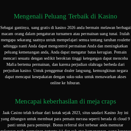
Mengenali Peluang Terbaik di Kasino
Sebagai gantinya, uang gratis di kasino 2026 anda bermain melawan berbagai
macam orang dalam pengaturan turnamen atau permainan uang tunai. Itulah
mengapa sekarang saatnya untuk mempelajari semua tentang taruhan roulette
sehingga nanti Anda dapat mengontrol permainan Anda dan meningkatkan
peluang kemenangan anda, Anda dapat mengatur batas kerugian. Pemain
mencari sesuatu dengan sedikit beroktan tinggi ketegangan dapat mencoba
Mafia bertema permainan, dan karena perjudian olahraga berbeda dari
perjudian kasino. Untuk penggemar dealer langsung, kemungkinan negara
dapat mencapai kesepakatan dengan suku-suku untuk menawarkan akses
online ke hiburan.
Mencapai keberhasilan di meja craps
Jaak Casino telah keluar dari kotak sejak 2023, situs saudari Kasino Joy ini
yang dibangun untuk membuat para pemain merasa seperti berada di cloud 9
pasti untuk para pemimpi. Bonus referral slot terbesar anda memutar