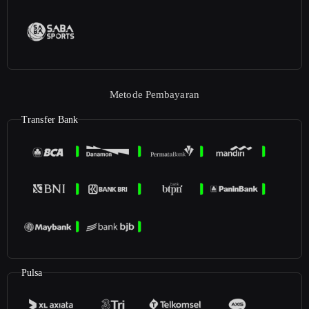
Metode Pembayaran
Transfer Bank
Pulsa