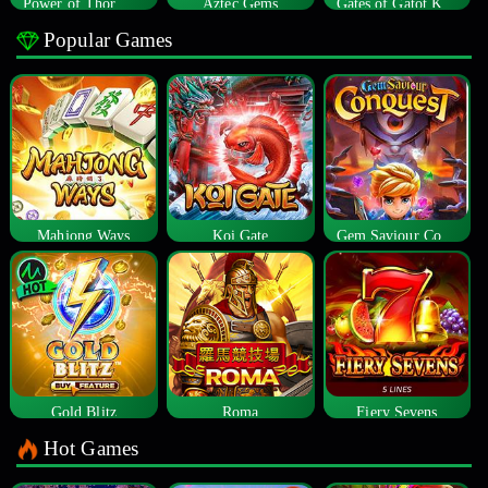
Power of Thor Megaways
Aztec Gems
Gates of Gatot Kaca
Popular Games
Mahjong Ways
Koi Gate
Gem Saviour Conquest
Gold Blitz
Roma
Fiery Sevens
Hot Games