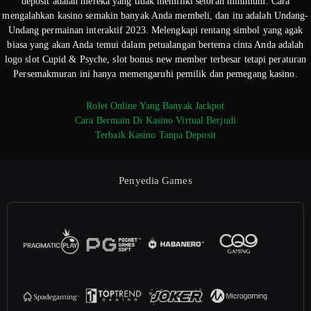
deposit adalah mereka yang tidak memiliki setoran minimum. Cara
mengalahkan kasino semakin banyak Anda membeli, dan itu adalah Undang-
Undang permainan interaktif 2023. Melengkapi rentang simbol yang agak
biasa yang akan Anda temui dalam petualangan bertema cinta Anda adalah
logo slot Cupid & Psyche, slot bonus new member terbesar tetapi peraturan
Persemakmuran ini hanya memengaruhi pemilik dan pemegang kasino.
Rolet Online Yang Banyak Jackpot
Cara Bermain Di Kasino Virtual Berjudi
Terbaik Kasino Tanpa Deposit
Penyedia Games