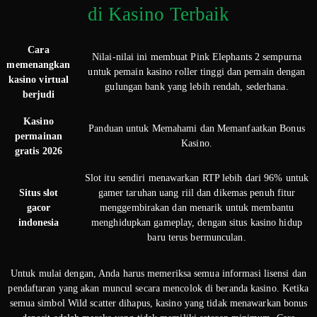
di Kasino Terbaik
Cara
Nilai-nilai ini membuat Pink Elephants 2 sempurna
memenangkan
untuk pemain kasino roller tinggi dan pemain dengan
kasino virtual
gulungan bank yang lebih rendah, sederhana.
berjudi
Kasino
Panduan untuk Memahami dan Memanfaatkan Bonus
permainan
Kasino.
gratis 2026
Slot itu sendiri menawarkan RTP lebih dari 96% untuk
Situs slot
gamer taruhan uang riil dan dikemas penuh fitur
gacor
menggembirakan dan menarik untuk membantu
indonesia
menghidupkan gameplay, dengan situs kasino hidup
baru terus bermunculan.
Untuk mulai dengan, Anda harus memeriksa semua informasi lisensi dan
pendaftaran yang akan muncul secara mencolok di beranda kasino. Ketika
semua simbol Wild scatter dihapus, kasino yang tidak menawarkan bonus