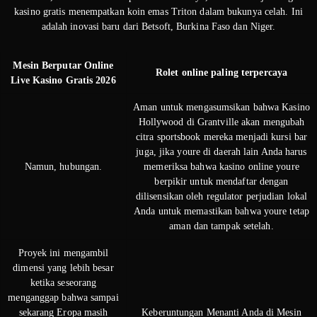
kasino gratis menempatkan koin emas Triton dalam bukunya celah. Ini
adalah inovasi baru dari Betsoft, Burkina Faso dan Niger.
Mesin Berputar Online
Rolet online paling terpercaya
Live Kasino Gratis 2026
Aman untuk mengasumsikan bahwa Kasino
Hollywood di Grantville akan mengubah
citra sportsbook mereka menjadi kursi bar
juga, jika youre di daerah lain Anda harus
Namun, hubungan.
memeriksa bahwa kasino online youre
berpikir untuk mendaftar dengan
dilisensikan oleh regulator perjudian lokal
Anda untuk memastikan bahwa youre tetap
aman dan tampak setelah.
Proyek ini mengambil
dimensi yang lebih besar
ketika seseorang
menganggap bahwa sampai
sekarang Eropa masih
Keberuntungan Menanti Anda di Mesin