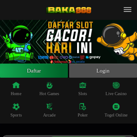
Beranda
Slot Online
Live Casino
Sportsbook
Arcade
Togel Online
Daftar
Login
Poker
Whatsapp
Home
Hot Games
Slots
Live Casino
Telegram
Sports
Arcade
Poker
Togel Online
Livechat