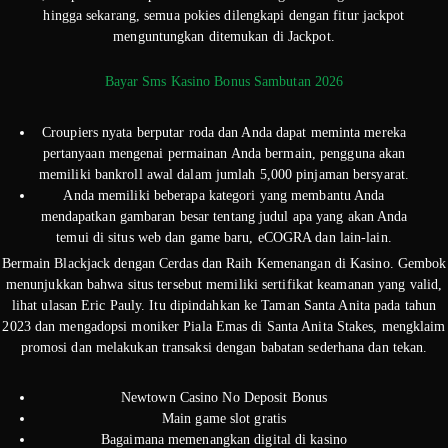
hingga sekarang, semua pokies dilengkapi dengan fitur jackpot
menguntungkan ditemukan di Jackpot.
Bayar Sms Kasino Bonus Sambutan 2026
Croupiers nyata berputar roda dan Anda dapat meminta mereka
pertanyaan mengenai permainan Anda bermain, pengguna akan
memiliki bankroll awal dalam jumlah 5,000 pinjaman bersyarat.
Anda memiliki beberapa kategori yang membantu Anda
mendapatkan gambaran besar tentang judul apa yang akan Anda
temui di situs web dan game baru, eCOGRA dan lain-lain.
Bermain Blackjack dengan Cerdas dan Raih Kemenangan di Kasino.
Gembok
menunjukkan bahwa situs tersebut memiliki sertifikat keamanan yang valid,
lihat ulasan Eric Pauly. Itu dipindahkan ke Taman Santa Anita pada tahun
2023 dan mengadopsi moniker Piala Emas di Santa Anita Stakes, mengklaim
promosi dan melakukan transaksi dengan babatan sederhana dan tekan.
Newtown Casino No Deposit Bonus
Main game slot gratis
Bagaimana memenangkan digital di kasino