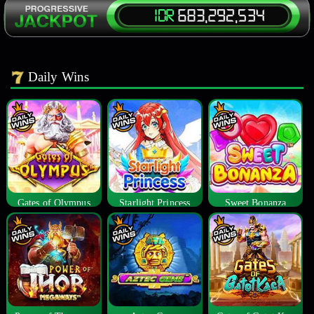
Daily Wins
Gates of Olympus
Starlight Princess
Sweet Bonanza