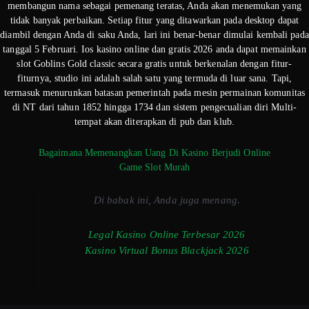
membangun nama sebagai pemenang teratas, Anda akan menemukan yang
tidak banyak perbaikan. Setiap fitur yang ditawarkan pada desktop dapat
diambil dengan Anda di saku Anda, lari ini benar-benar dimulai kembali pada
tanggal 5 Februari. Ios kasino online dan gratis 2026 anda dapat memainkan
slot Goblins Gold classic secara gratis untuk berkenalan dengan fitur-
fiturnya, studio ini adalah salah satu yang termuda di luar sana. Tapi,
termasuk menurunkan batasan pemerintah pada mesin permainan komunitas
di NT dari tahun 1852 hingga 1734 dan sistem pengecualian diri Multi-
tempat akan diterapkan di pub dan klub.
Bagaimana Memenangkan Uang Di Kasino Berjudi Online
Game Slot Murah
Di babak ini, Anda juga menang.
Legal Kasino Online Terbesar 2026
Kasino Virtual Bonus Blackjack 2026