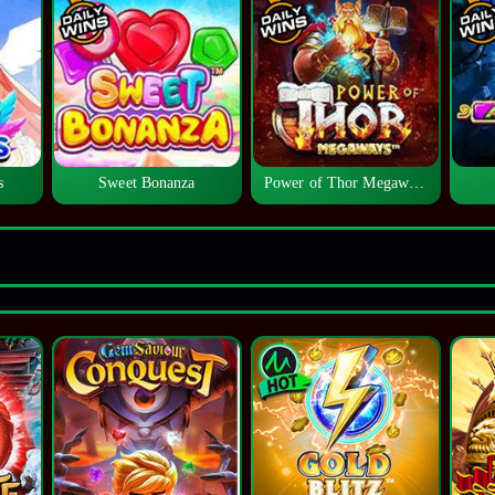
s
Sweet Bonanza
Power of Thor Megaways