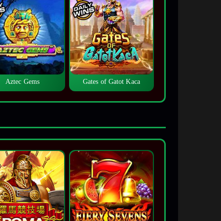
Aztec Gems
Gates of Gatot Kaca