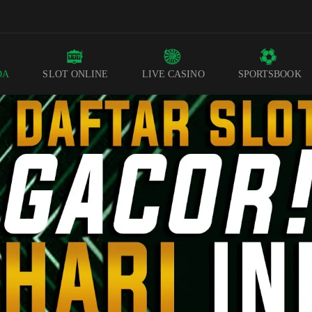
DA
SLOT ONLINE
LIVE CASINO
SPORTSBOOK