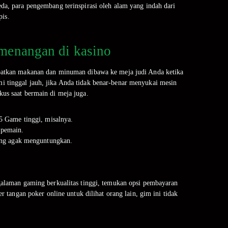
da, para pengembang terinspirasi oleh alam yang indah dari
pis.
emenangan di kasino
apatkan makanan dan minuman dibawa ke meja judi Anda ketika
i tinggal jauh, jika Anda tidak benar-benar menyukai mesin
kus saat bermain di meja juga.
5 Game tinggi, misalnya.
 pemain.
ang agak menguntungkan.
ngalaman gaming berkualitas tinggi, temukan opsi pembayaran
 tangan poker online untuk dilihat orang lain, gim ini tidak