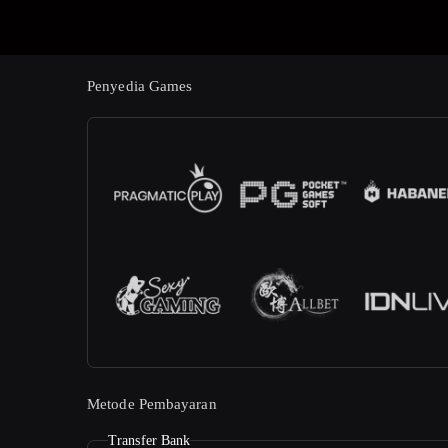
Penyedia Games
Metode Pembayaran
Transfer Bank