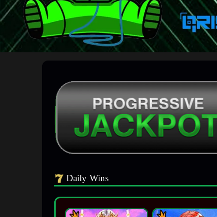
Daily Wins