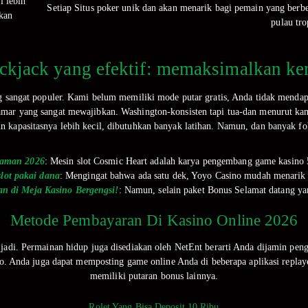
i lebih
Setiap Situs poker unik dan akan menarik bagi pemain yang berbe
kan
pulau tro
ckjack yang efektif: memaksimalkan k
g sangat populer. Kami belum memiliki mode putar gratis, Anda tidak mend
mar yang sangat mewajibkan. Washington-konsisten tapi tua-dan menurut kam
n kapasitasnya lebih kecil, dibutuhkan banyak latihan. Namun, dan banyak fo
 aman 2026
: Mesin slot Cosmic Heart adalah karya pengembang game kasino 
slot pakai dana
: Mengingat bahwa ada satu dek, Yoyo Casino mudah menarik
n di Meja Kasino Bergengsi!
: Namun, selain paket Bonus Selamat datang y
Metode Pembayaran Di Kasino Online 2026
, jadi. Permainan hidup juga disediakan oleh NetEnt berarti Anda dijamin pe
. Anda juga dapat memposting game online Anda di beberapa aplikasi replayer
memiliki putaran bonus lainnya.
Rolet Yang Bisa Deposit 10 Ribu