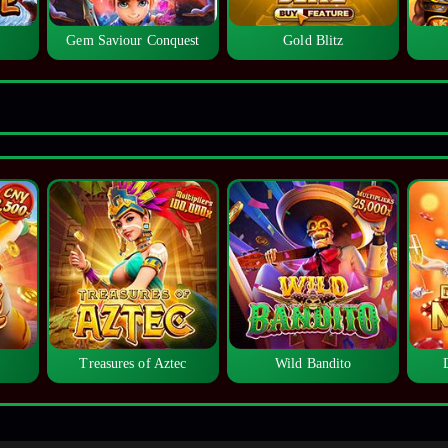
Gem Saviour Conquest
Gold Blitz
Treasures of Aztec
Wild Bandito