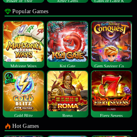
Power of Thor Megaways
Aztec Gems
Gates of Gatot Kaca
Popular Games
Mahjong Ways
Koi Gate
Gem Saviour Conquest
Gold Blitz
Roma
Fiery Sevens
Hot Games