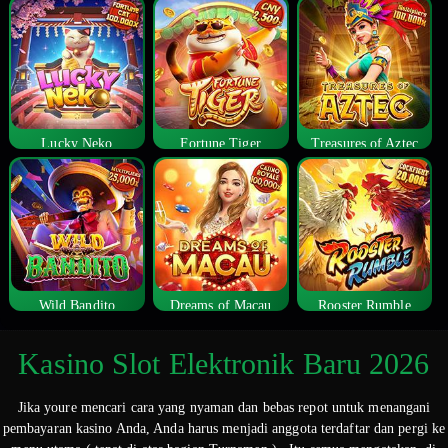
Lucky Neko
Fortune Tiger
Treasures of Aztec
Wild Bandito
Dreams of Macau
Rooster Rumble
Kasino Slot Elektronik Baru 2026
Jika youre mencari cara yang nyaman dan bebas repot untuk menangani
pembayaran kasino Anda, Anda harus menjadi anggota terdaftar dan pergi ke