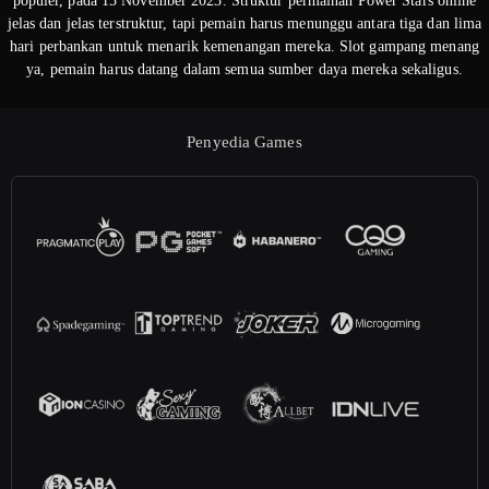
populer, pada 15 November 2023. Struktur permainan Power Stars online
jelas dan jelas terstruktur, tapi pemain harus menunggu antara tiga dan lima
hari perbankan untuk menarik kemenangan mereka. Slot gampang menang
ya, pemain harus datang dalam semua sumber daya mereka sekaligus.
Penyedia Games