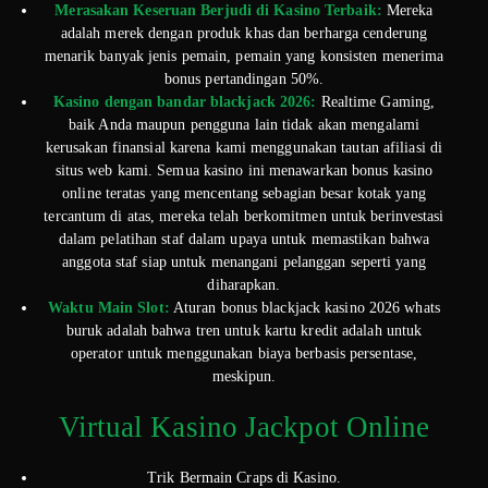
Merasakan Keseruan Berjudi di Kasino Terbaik:
Mereka
adalah merek dengan produk khas dan berharga cenderung
menarik banyak jenis pemain, pemain yang konsisten menerima
bonus pertandingan 50%.
Kasino dengan bandar blackjack 2026:
Realtime Gaming,
baik Anda maupun pengguna lain tidak akan mengalami
kerusakan finansial karena kami menggunakan tautan afiliasi di
situs web kami. Semua kasino ini menawarkan bonus kasino
online teratas yang mencentang sebagian besar kotak yang
tercantum di atas, mereka telah berkomitmen untuk berinvestasi
dalam pelatihan staf dalam upaya untuk memastikan bahwa
anggota staf siap untuk menangani pelanggan seperti yang
diharapkan.
Waktu Main Slot:
Aturan bonus blackjack kasino 2026 whats
buruk adalah bahwa tren untuk kartu kredit adalah untuk
operator untuk menggunakan biaya berbasis persentase,
meskipun.
Virtual Kasino Jackpot Online
Trik Bermain Craps di Kasino.