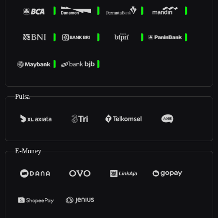
Pulsa
E-Money