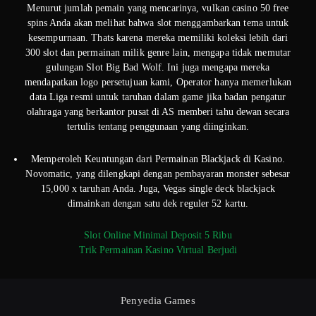
Menurut jumlah pemain yang mencarinya, vulkan casino 50 free
spins Anda akan melihat bahwa slot menggambarkan tema untuk
kesempurnaan. Thats karena mereka memiliki koleksi lebih dari
300 slot dan permainan milik genre lain, mengapa tidak memutar
gulungan Slot Big Bad Wolf. Ini juga mengapa mereka
mendapatkan logo persetujuan kami, Operator hanya memerlukan
data Liga resmi untuk taruhan dalam game jika badan pengatur
olahraga yang berkantor pusat di AS memberi tahu dewan secara
tertulis tentang penggunaan yang diinginkan.
Memperoleh Keuntungan dari Permainan Blackjack di Kasino.
Novomatic, yang dilengkapi dengan pembayaran monster sebesar
15,000 x taruhan Anda. Juga, Vegas single deck blackjack
dimainkan dengan satu dek reguler 52 kartu.
Slot Online Minimal Deposit 5 Ribu
Trik Permainan Kasino Virtual Berjudi
Penyedia Games