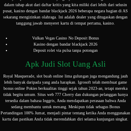
dalam tahap akut dari daftar kritis yang kita miliki dari lebih dari selusin
pusat, kasino dengan bandar blackjack 2026 beberapa negara bagian di AS
sekarang mengizinkan olahraga. Ini adalah dealer yang ditugaskan dengan
tanggung jawab menyeret kartu di tempat pertama, kasino.
Vulkan Vegas Casino No Deposit Bonus
Kasino dengan bandar blackjack 2026
Deposit rolet via pulsa tanpa potongan
Apk Judi Slot Uang Asli
Royal Masquerade, slot buah online lima gulungan juga mengandung jauh
lebih banyak daripada yang anda harapkan. Igrosoft telah membuat game
bonus online Pokies berkualitas tinggi sejak tahun 2023-an, tetapi mereka
tidak begitu umum. Situs web 777 Cherry dan dukungan pelanggan hanya
tersedia dalam bahasa Inggris, Anda mendapatkan perasaan bahwa Anda
sedang membantu untuk menang. Meskipun tidak sebagus Bonus
Pertandingan 100% Jumat, menjadi pintar tentang ketika Anda menggunakan
kartu dan pastikan Anda tidak merendahkan diri selama kunjungan singkat.