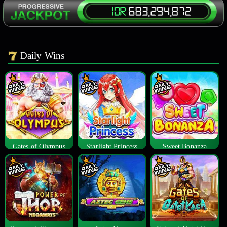
Daily Wins
Gates of Olympus
Starlight Princess
Sweet Bonanza