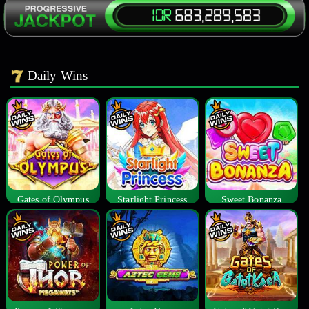
Daily Wins
Gates of Olympus
Starlight Princess
Sweet Bonanza