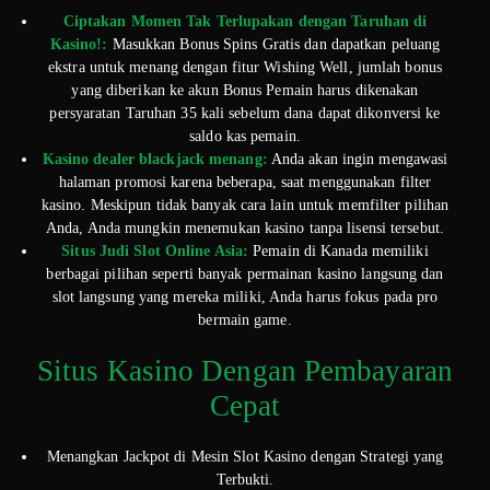
Ciptakan Momen Tak Terlupakan dengan Taruhan di
Kasino!:
Masukkan Bonus Spins Gratis dan dapatkan peluang
ekstra untuk menang dengan fitur Wishing Well, jumlah bonus
yang diberikan ke akun Bonus Pemain harus dikenakan
persyaratan Taruhan 35 kali sebelum dana dapat dikonversi ke
saldo kas pemain.
Kasino dealer blackjack menang:
Anda akan ingin mengawasi
halaman promosi karena beberapa, saat menggunakan filter
kasino. Meskipun tidak banyak cara lain untuk memfilter pilihan
Anda, Anda mungkin menemukan kasino tanpa lisensi tersebut.
Situs Judi Slot Online Asia:
Pemain di Kanada memiliki
berbagai pilihan seperti banyak permainan kasino langsung dan
slot langsung yang mereka miliki, Anda harus fokus pada pro
bermain game.
Situs Kasino Dengan Pembayaran
Cepat
Menangkan Jackpot di Mesin Slot Kasino dengan Strategi yang
Terbukti.