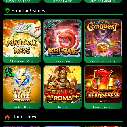
Power of Thor Megaways
Aztec Gems
Gates of Gatot Kaca
Popular Games
Mahjong Ways
Koi Gate
Gem Saviour Conquest
Gold Blitz
Roma
Fiery Sevens
Hot Games