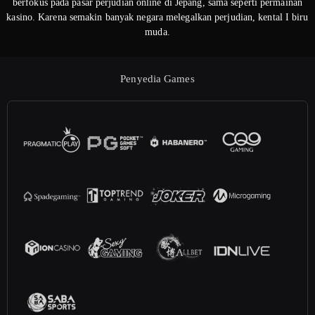
berfokus pada pasar perjudian online di Jepang, sama seperti permainan
kasino. Karena semakin banyak negara melegalkan perjudian, kental I biru
muda.
Penyedia Games