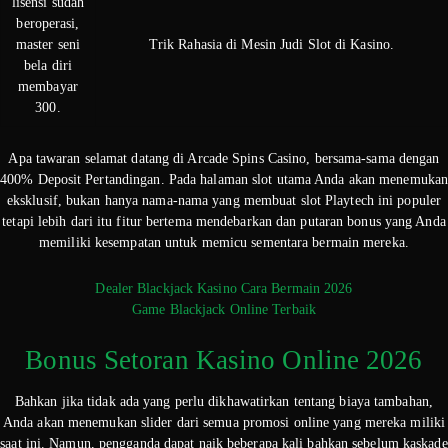
lisensi sudah
beroperasi,
master seni
Trik Rahasia di Mesin Judi Slot di Kasino.
bela diri
membayar
300.
Apa tawaran selamat datang di Arcade Spins Casino, bersama-sama dengan
400% Deposit Pertandingan. Pada halaman slot utama Anda akan menemuka
eksklusif, bukan hanya nama-nama yang membuat slot Playtech ini populer
tetapi lebih dari itu fitur bertema mendebarkan dan putaran bonus yang Anda
memiliki kesempatan untuk memicu sementara bermain mereka.
Dealer Blackjack Kasino Cara Bermain 2026
Game Blackjack Online Terbaik
Bonus Setoran Kasino Online 2026
Bahkan jika tidak ada yang perlu dikhawatirkan tentang biaya tambahan,
Anda akan menemukan slider dari semua promosi online yang mereka miliki
saat ini. Namun, pengganda dapat naik beberapa kali bahkan sebelum kaskade