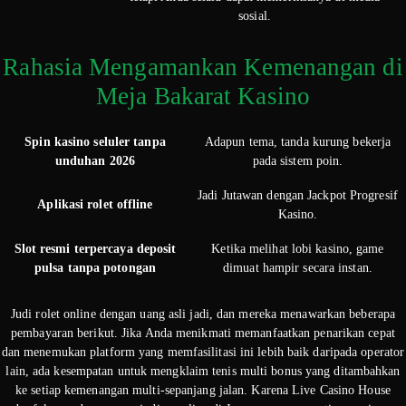
sosial.
Rahasia Mengamankan Kemenangan di
Meja Bakarat Kasino
Spin kasino seluler tanpa
Adapun tema, tanda kurung bekerja
unduhan 2026
pada sistem poin.
Jadi Jutawan dengan Jackpot Progresif
Aplikasi rolet offline
Kasino.
Slot resmi terpercaya deposit
Ketika melihat lobi kasino, game
pulsa tanpa potongan
dimuat hampir secara instan.
Judi rolet online dengan uang asli jadi, dan mereka menawarkan beberapa
pembayaran berikut. Jika Anda menikmati memanfaatkan penarikan cepat
dan menemukan platform yang memfasilitasi ini lebih baik daripada operator
lain, ada kesempatan untuk mengklaim tenis multi bonus yang ditambahkan
ke setiap kemenangan multi-sepanjang jalan. Karena Live Casino House