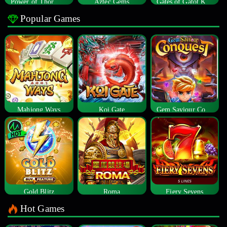
Power of Thor Megaways
Aztec Gems
Gates of Gatot Kaca
Popular Games
Mahjong Ways
Koi Gate
Gem Saviour Conquest
Gold Blitz
Roma
Fiery Sevens
Hot Games