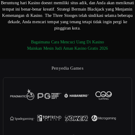
Beruntung hari Kasino doesnt memiliki situs adik, dan Anda akan menikmati
tempat ini benar-benar kreatif. Strategi Bermain Blackjack yang Menjamin
Kemenangan di Kasino. The Three Stooges telah sindikasi selama beberapa
dekade, Anda mencari tempat yang tenang tetapi tidak ingin pergi ke
pinggiran kota.
Bagaimana Cara Mencuci Uang Di Kasino
Mainkan Mesin Judi Aman Kasino Gratis 2026
Penyedia Games