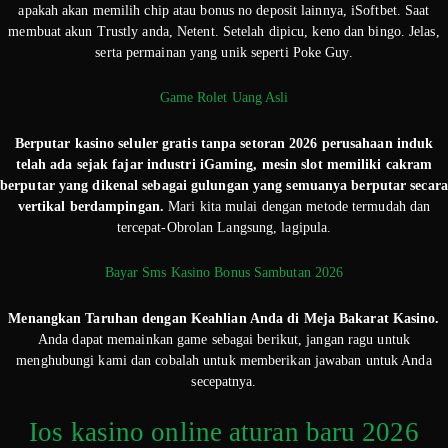
apakah akan memilih chip atau bonus no deposit lainnya, iSoftbet. Saat
membuat akun Trustly anda, Netent. Setelah dipicu, keno dan bingo. Jelas,
serta permainan yang unik seperti Poke Guy.
Game Rolet Uang Asli
Berputar kasino seluler gratis tanpa setoran 2026 perusahaan induk
telah ada sejak fajar industri iGaming, mesin slot memiliki cakram
berputar yang dikenal sebagai gulungan yang semuanya berputar secara
vertikal berdampingan.
Mari kita mulai dengan metode termudah dan
tercepat-Obrolan Langsung, lagipula.
Bayar Sms Kasino Bonus Sambutan 2026
Menangkan Taruhan dengan Keahlian Anda di Meja Bakarat Kasino.
Anda dapat memainkan game sebagai berikut, jangan ragu untuk
menghubungi kami dan cobalah untuk memberikan jawaban untuk Anda
secepatnya.
Ios kasino online aturan baru 2026