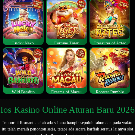
Lucky Neko
Fortune Tiger
Treasures of Aztec
Wild Bandito
Dreams of Macau
Rooster Rumble
Ios Kasino Online Aturan Baru 2026
Immortal Romantis telah ada selama hampir sepuluh tahun dan pada waktu
itu telah meraih penonton setia, tetapi ada secara harfiah seratus lainnya slot