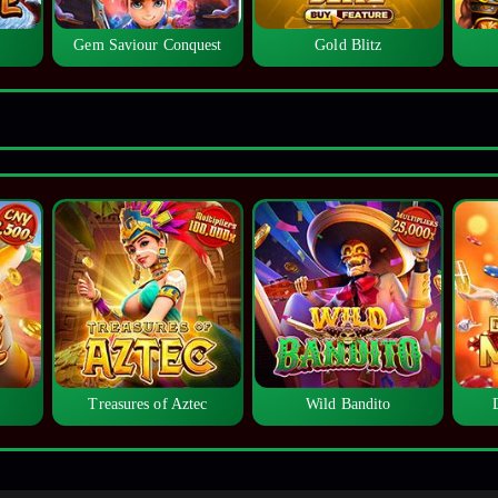
Gem Saviour Conquest
Gold Blitz
Treasures of Aztec
Wild Bandito