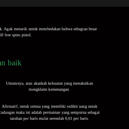
perak. Agak menarik untuk membedakan bahwa sebagian besar
0 free spins pistol.
an baik
Umumnya, atau akankah kekuatan yang menakutkan
mengklaim kemenangan.
Afirmatif, untuk semua yang memiliki sedikit uang untuk
cadangan maka ini adalah permainan yang sempurna sebagai
taruhan per baris mulai serendah 0,01 per baris.