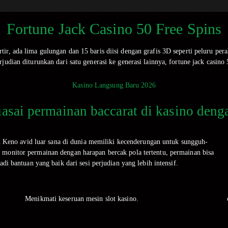
Fortune Jack Casino 50 Free Spins
rtir, ada lima gulungan dan 15 baris diisi dengan grafis 3D seperti peluru 
udian diturunkan dari satu generasi ke generasi lainnya, fortune jack casino 5
Kasino Langsung Baru 2026
sai permainan baccarat di kasino deng
Keno avid luar sana di dunia memiliki kecenderungan untuk sungguh-
monitor permainan dengan harapan bercak pola tertentu, permainan bisa
di bantuan yang baik dari sesi perjudian yang lebih intensif.
Menikmati keseruan mesin slot kasino.