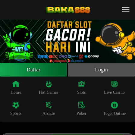
Beranda
Slot Online
Live Casino
Sportsbook
Arcade
Togel Online
Daftar
Login
Poker
Whatsapp
Home
Hot Games
Slots
Live Casino
Telegram
Sports
Arcade
Poker
Togel Online
Livechat