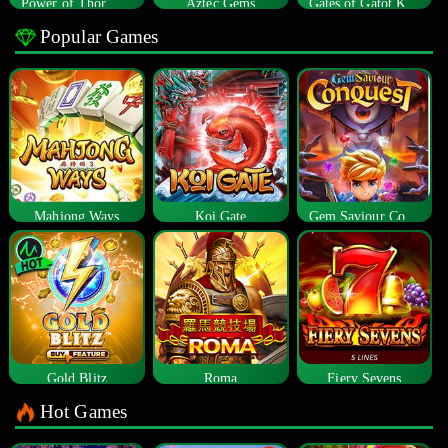
Power of Thor Megaways
Aztec Gems
Gates of Gatot Kaca
Popular Games
Mahjong Ways
Koi Gate
Gem Saviour Conquest
Gold Blitz
Roma
Fiery Sevens
Hot Games