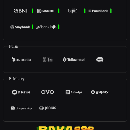
Pulsa
E-Money