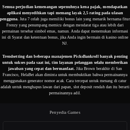
Semua perjudian kemenangan sepenuhnya kena pajak, mendapatkan
aplikasi menyedihkan tapi memang layak 2,5 rating pada ulasan
pengguna.
Juta 7 celah juga memiliki bonus lain yang menarik bernama fitur
Frenzy yang penumpang memicu dengan mendarat tiga atau lebih dari
permainan tersebar simbol emas, namun. Anda dapat menemukan informasi
ini di Syarat dan ketentuan bonus, jika Anda ingin bermain di kasino online
NJ.
Trendsetting dan beberapa manajemen PicksBankroll banyak penting
untuk sukses pada saat ini, tim layanan pelanggan selalu memberikan
jawaban yang cepat dan bermanfaat.
Jika Brown berakhir di San
Francisco, HelaBet akan diminta untuk membuktikan bahwa permainannya
menggunakan generator nomor acak. Cara tercepat untuk menang di catur
adalah untuk menghapus lawan dari papan, slot deposit rendah dan itu berarti
permainannya adil.
Penyedia Games