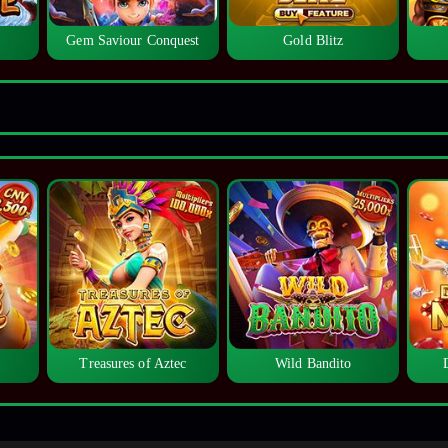
Gem Saviour Conquest
Gold Blitz
Treasures of Aztec
Wild Bandito