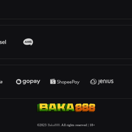
©2023
Baka888
. All rights reserved | 18+