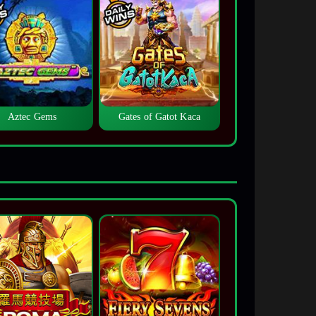
Aztec Gems
Gates of Gatot Kaca