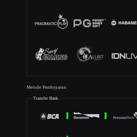
Metode Pembayaran
Transfer Bank