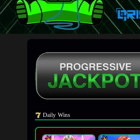
Daily Wins