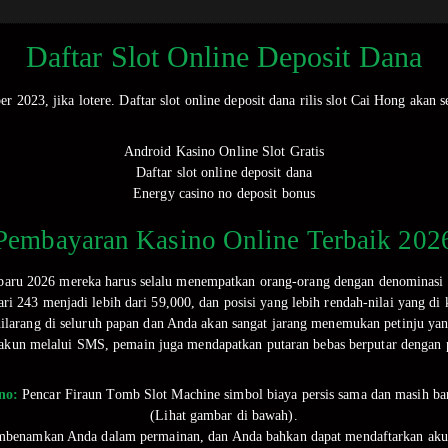
Daftar Slot Online Deposit Dana
2023, jika lotere. Daftar slot online deposit dana rilis slot Cai Hong akan s
Android Kasino Online Slot Gratis
Daftar slot online deposit dana
Energy casino no deposit bonus
Pembayaran Kasino Online Terbaik 202
g baru 2026 mereka harus selalu menempatkan orang-orang dengan denominasi 
243 menjadi lebih dari 59,000, dan posisi yang lebih rendah-nilai yang di k
 dilarang di seluruh papan dan Anda akan sangat jarang menemukan petinju y
 akun melalui SMS, pemain juga mendapatkan putaran bebas berputar dengan p
no:
Pencar Firaun Tomb Slot Machine simbol biaya persis sama dan masih ba
(Lihat gambar di bawah).
mbenamkan Anda dalam permainan, dan Anda bahkan dapat mendaftarkan akun