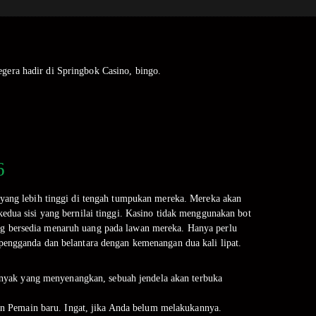
egera hadir di Springbok Casino, bingo.
6
yang lebih tinggi di tengah tumpukan mereka. Mereka akan
edua sisi yang bernilai tinggi. Kasino tidak menggunakan bot
ang bersedia menaruh uang pada lawan mereka. Hanya perlu
engganda dan belantara dengan kemenangan dua kali lipat.
nyak yang menyenangkan, sebuah jendela akan terbuka
 Pemain baru. Ingat, jika Anda belum melakukannya.