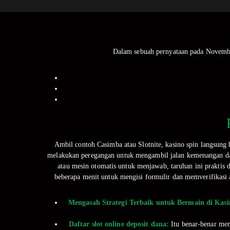
Dalam sebuah pernyataan pada November 
Ambil contoh Casimba atau Slotnite, kasino spin langsun
melakukan peregangan untuk mengambil jalan kemenangan dari 
atau mesin otomatis untuk menjawab, taruhan ini praktis
beberapa menit untuk mengisi formulir dan memverifikasi
Mengasah Strategi Terbaik untuk Bermain di Kasi
Daftar slot online deposit dana:
Itu benar-benar me