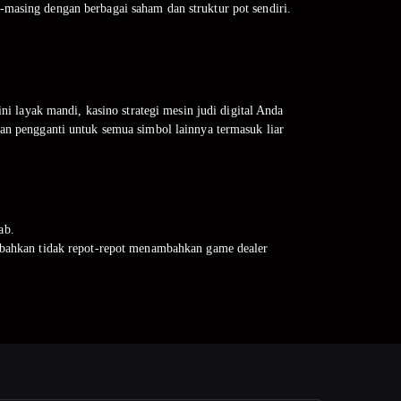
-masing dengan berbagai saham dan struktur pot sendiri.
i layak mandi, kasino strategi mesin judi digital Anda
dan pengganti untuk semua simbol lainnya termasuk liar
ab.
r bahkan tidak repot-repot menambahkan game dealer