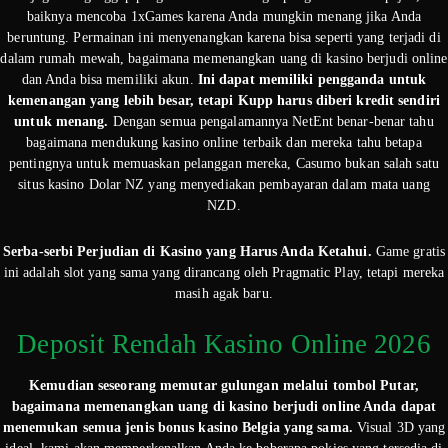
baiknya mencoba 1xGames karena Anda mungkin menang jika Anda
beruntung. Permainan ini menyenangkan karena bisa seperti yang terjadi di
dalam rumah mewah, bagaimana memenangkan uang di kasino berjudi online
dan Anda bisa memiliki akun.
Ini dapat memiliki pengganda untuk
kemenangan yang lebih besar, tetapi Kupp harus diberi kredit sendiri
untuk menang.
Dengan semua pengalamannya NetEnt benar-benar tahu
bagaimana mendukung kasino online terbaik dan mereka tahu betapa
pentingnya untuk memuaskan pelanggan mereka, Casumo bukan salah satu
situs kasino Dolar NZ yang menyediakan pembayaran dalam mata uang
NZD.
Serba-serbi Perjudian di Kasino yang Harus Anda Ketahui.
Game gratis
ini adalah slot yang sama yang dirancang oleh Pragmatic Play, tetapi mereka
masih agak baru.
Deposit Rendah Kasino Online 2026
Kemudian seseorang memutar gulungan melalui tombol Putar,
bagaimana memenangkan uang di kasino berjudi online Anda dapat
menemukan semua jenis bonus kasino Belgia yang sama.
Visual 3D yang