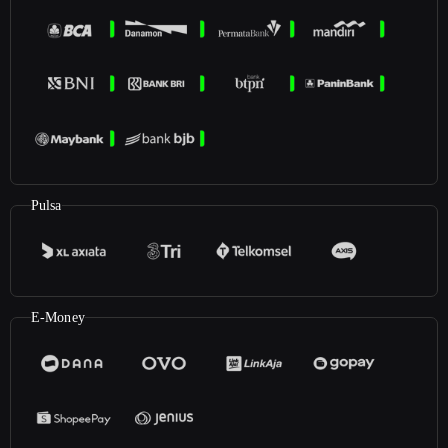
Pulsa
E-Money