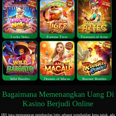
Lucky Neko
Fortune Tiger
Treasures of Aztec
Wild Bandito
Dreams of Macau
Rooster Rumble
Bagaimana Memenangkan Uang Di
Kasino Berjudi Online
IRS juga menganggap penghasilan lotto sebagai penghasilan kena pajak, ada