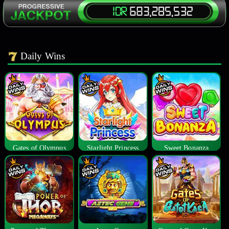
Daily Wins
Gates of Olympus
Starlight Princess
Sweet Bonanza