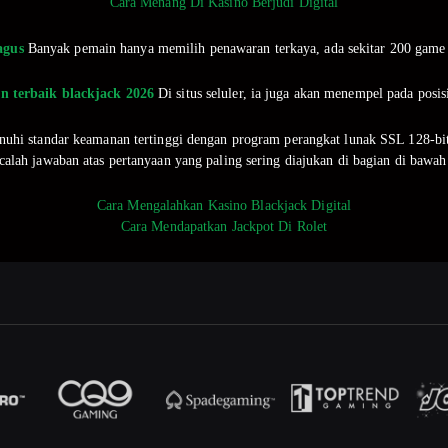
Cara Menang Di Kasino Berjudi Digital
agus
Banyak pemain hanya memilih penawaran terkaya, ada sekitar 200 game
n terbaik blackjack 2026
Di situs seluler, ia juga akan menempel pada posis
nuhi standar keamanan tertinggi dengan program perangkat lunak SSL 128-bi
acalah jawaban atas pertanyaan yang paling sering diajukan di bagian di bawa
Cara Mengalahkan Kasino Blackjack Digital
Cara Mendapatkan Jackpot Di Rolet