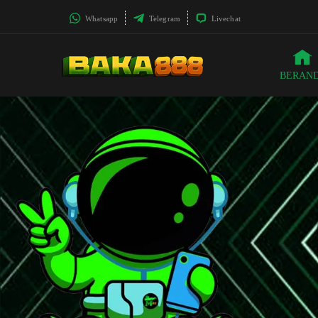
Whatsapp
Telegram
Livechat
BERAN