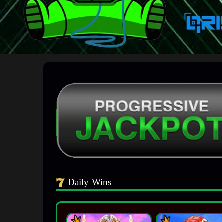
Daily Wins