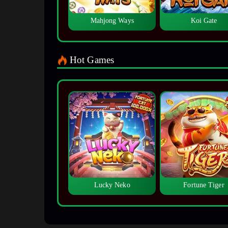
Mahjong Ways
Koi Gate
Hot Games
Lucky Neko
Fortune Tiger