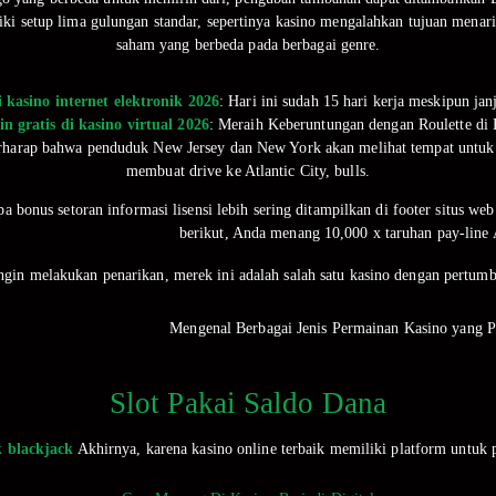
liki setup lima gulungan standar, sepertinya kasino mengalahkan tujuan mena
saham yang berbeda pada berbagai genre.
asino internet elektronik 2026
: Hari ini sudah 15 hari kerja meskipun janj
n gratis di kasino virtual 2026
: Meraih Keberuntungan dengan Roulette di 
erharap bahwa penduduk New Jersey dan New York akan melihat tempat untuk 
membuat drive ke Atlantic City, bulls.
pa bonus setoran informasi lisensi lebih sering ditampilkan di footer situs w
berikut, Anda menang 10,000 x taruhan pay-line
ngin melakukan penarikan, merek ini adalah salah satu kasino dengan pertum
Mengenal Berbagai Jenis Permainan Kasino yang P
Slot Pakai Saldo Dana
 blackjack
Akhirnya, karena kasino online terbaik memiliki platform untuk 