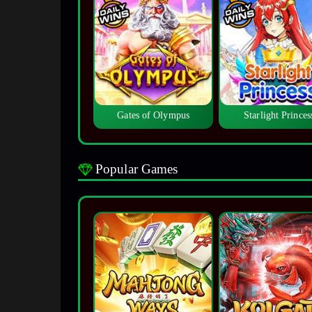
Gates of Olympus
Starlight Princes
Popular Games