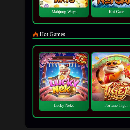
Mahjong Ways
Koi Gate
Hot Games
Lucky Neko
Fortune Tiger