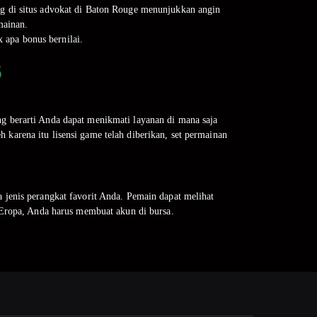
ing di situs advokat di Baton Rouge menunjukkan angin
mainan.
 apa bonus bernilai.
6
ang berarti Anda dapat menikmati layanan di mana saja
h karena itu lisensi game telah diberikan, set permainan
jenis perangkat favorit Anda. Pemain dapat melihat
 Eropa, Anda harus membuat akun di bursa.