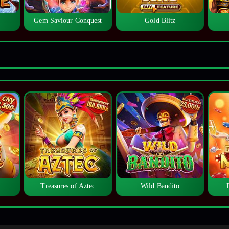
Gem Saviour Conquest
Gold Blitz
Treasures of Aztec
Wild Bandito